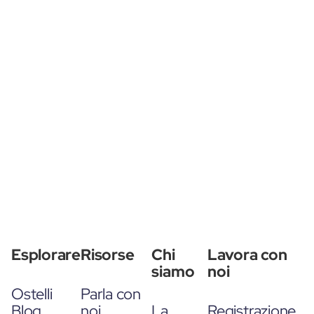
Esplorare
Risorse
Chi
Lavora con
siamo
noi
Ostelli
Parla con
Blog
noi
La
Registrazione