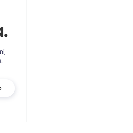
.
ni,
a.
o