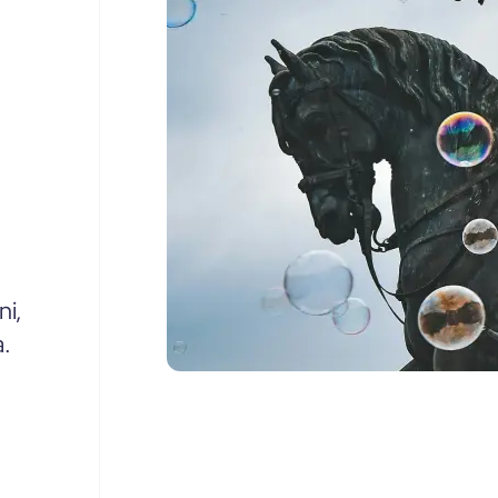
ni,
a.