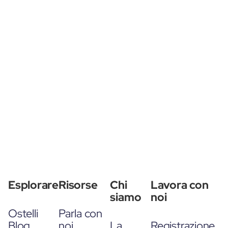
Esplorare
Risorse
Chi
Lavora con
siamo
noi
Ostelli
Parla con
Blog
noi
La
Registrazione