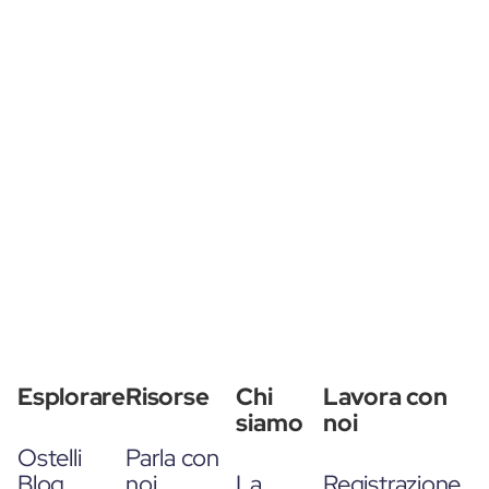
Esplorare
Risorse
Chi
Lavora con
siamo
noi
Ostelli
Parla con
Blog
noi
La
Registrazione