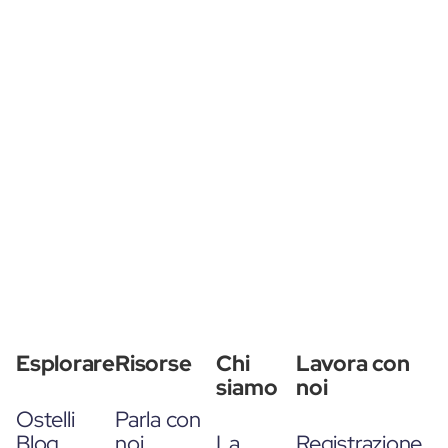
Esplorare
Risorse
Chi
Lavora con
siamo
noi
Ostelli
Parla con
Blog
noi
La
Registrazione