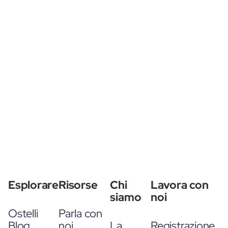
Esplorare
Risorse
Chi
Lavora con
siamo
noi
Ostelli
Parla con
Blog
noi
La
Registrazione