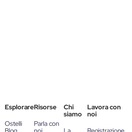
Esplorare
Risorse
Chi
Lavora con
siamo
noi
Ostelli
Parla con
Blog
noi
La
Registrazione