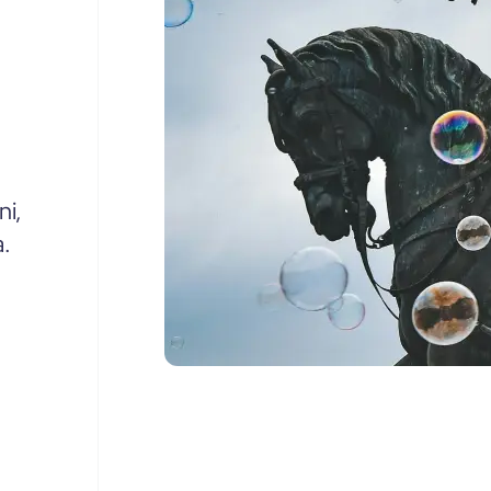
ni,
a.