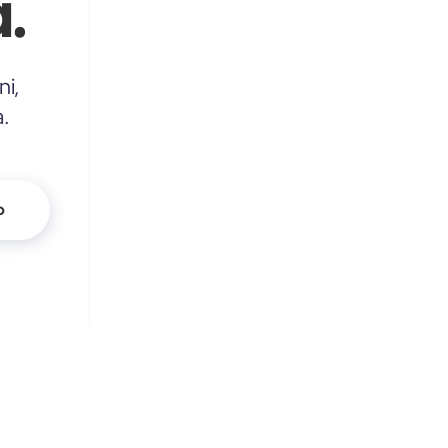
.
ni,
a.
o