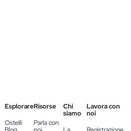
Esplorare
Risorse
Chi
Lavora con
siamo
noi
Ostelli
Parla con
Blog
noi
La
Registrazione