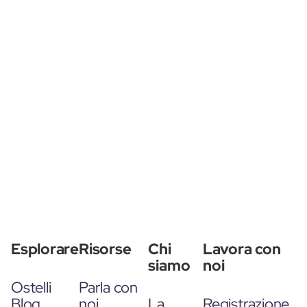
Esplorare
Risorse
Chi
Lavora con
siamo
noi
Ostelli
Parla con
Blog
noi
La
Registrazione