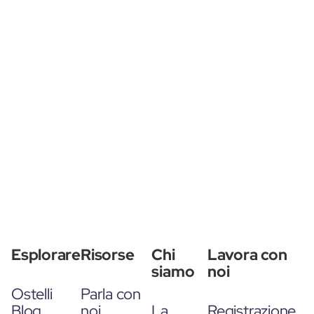
Esplorare
Risorse
Chi
Lavora con
siamo
noi
Ostelli
Parla con
Blog
noi
La
Registrazione