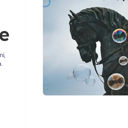
le
ni,
a.