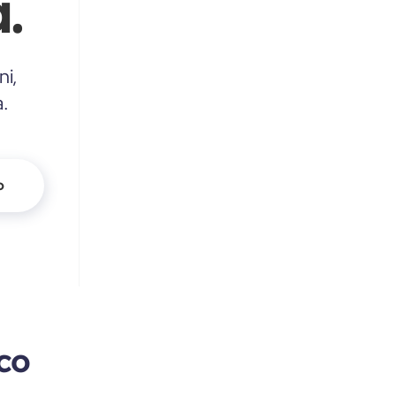
.
ni,
a.
o
eco