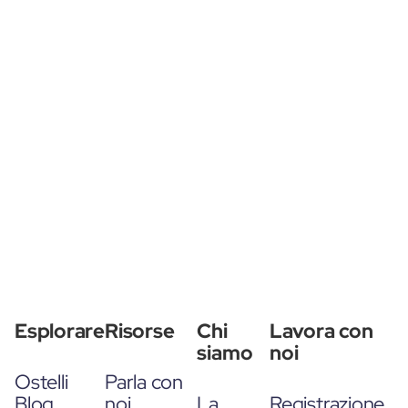
Esplorare
Risorse
Chi
Lavora con
siamo
noi
Ostelli
Parla con
Blog
noi
La
Registrazione