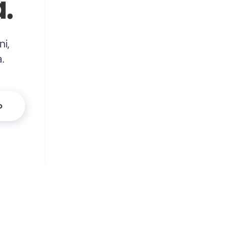
.
ni,
a.
o