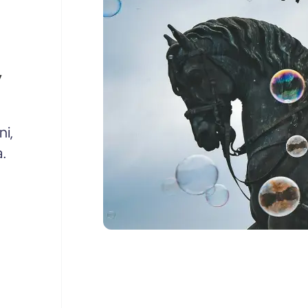
ni,
a.