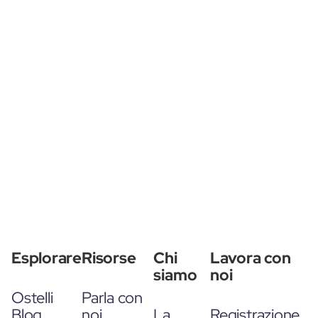
Esplorare
Risorse
Chi
Lavora con
siamo
noi
Ostelli
Parla con
Blog
noi
La
Registrazione