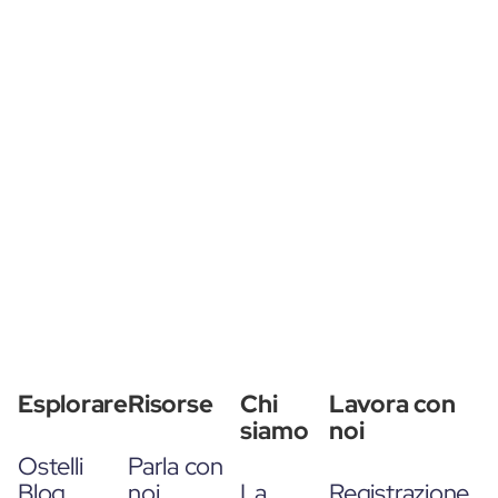
Esplorare
Risorse
Chi
Lavora con
siamo
noi
Ostelli
Parla con
Blog
noi
La
Registrazione