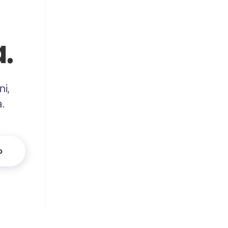
.
ni,
a.
o