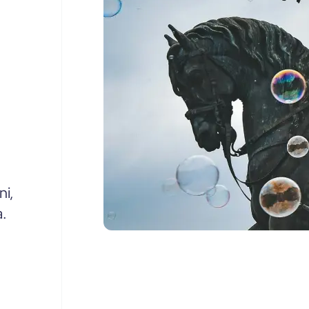
ni,
a.