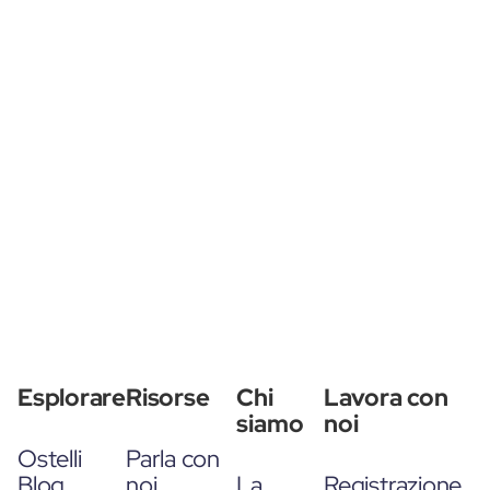
Esplorare
Risorse
Chi
Lavora con
siamo
noi
Ostelli
Parla con
Blog
noi
La
Registrazione