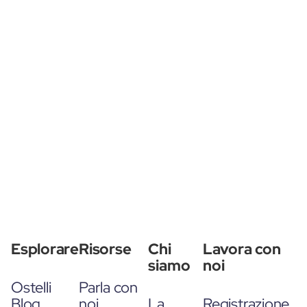
Esplorare
Risorse
Chi
Lavora con
siamo
noi
Ostelli
Parla con
Blog
noi
La
Registrazione