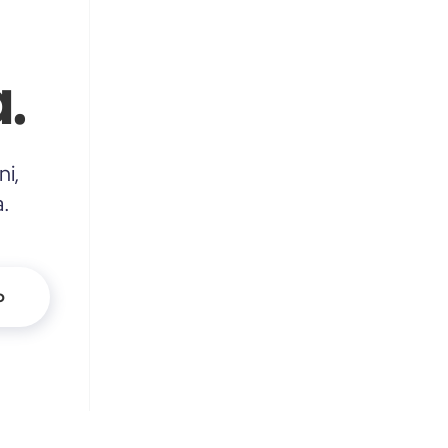
.
ni,
a.
o