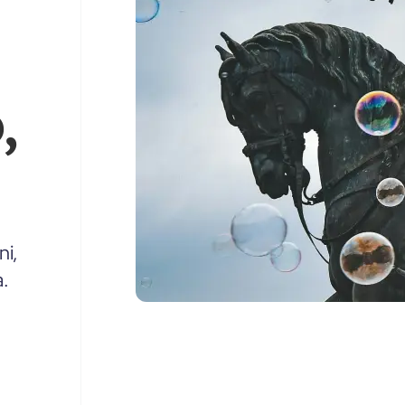
,
ni,
a.