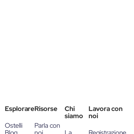
Esplorare
Risorse
Chi
Lavora con
siamo
noi
Ostelli
Parla con
Blog
noi
La
Registrazione