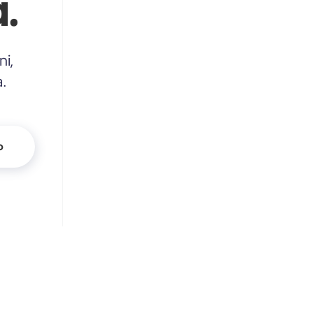
.
ni,
a.
o