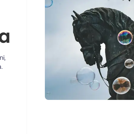
ia
ni,
a.