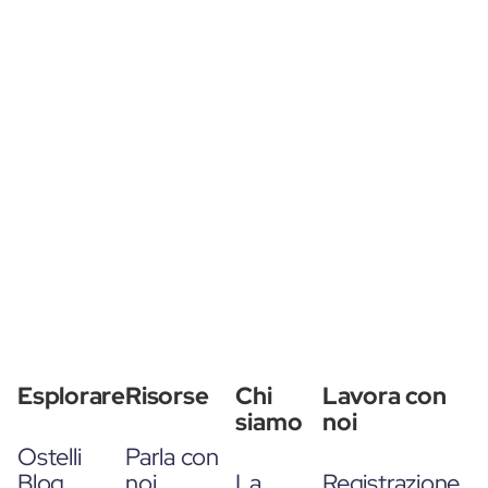
Esplorare
Risorse
Chi
Lavora con
siamo
noi
Ostelli
Parla con
Blog
noi
La
Registrazione