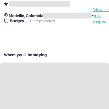
Visualiz
sulla
Medellín, Colombia
•
Badges
0 badges earned
mappa
Where you'll be staying