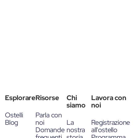
Esplorare
Risorse
Chi
Lavora con
siamo
noi
Ostelli
Parla con
Blog
noi
La
Registrazione
Domande
nostra
all'ostello
frequenti
storia
Programma