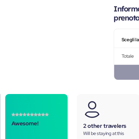
Informa
prenot
Scegli l
Totale
Awesome!
2 other travelers
Will be staying at this