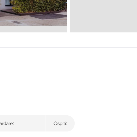
rdare:
Ospiti: