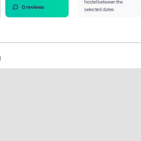
hostel between the
0 reviews
selected dates
g