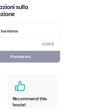
zioni sulla
azione
a tua stanza
0,00 €
Prenota ora
Recommend this
hostel