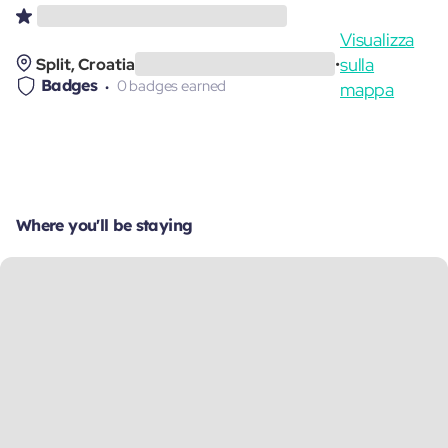
Visualizza
sulla
Split, Croatia
•
Badges
0 badges earned
mappa
Where you'll be staying