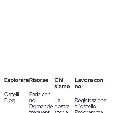
Esplorare
Risorse
Chi
Lavora con
siamo
noi
Ostelli
Parla con
Blog
noi
La
Registrazione
Domande
nostra
all'ostello
frequenti
storia
Programma