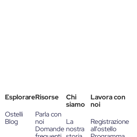
Esplorare
Risorse
Chi
Lavora con
siamo
noi
Ostelli
Parla con
Blog
noi
La
Registrazione
Domande
nostra
all'ostello
frequenti
storia
Programma