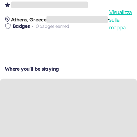
Visualizza
sulla
Athens, Greece
•
Badges
0 badges earned
mappa
Where you'll be staying