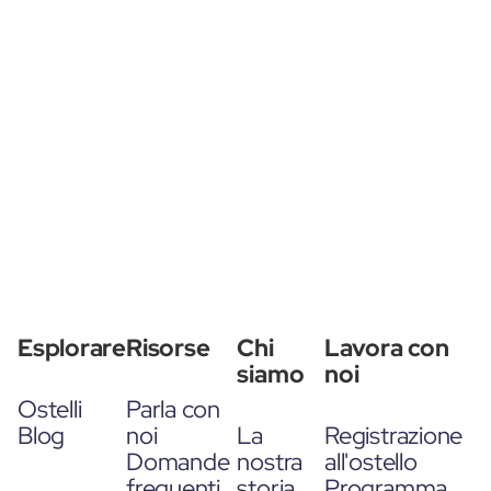
Esplorare
Risorse
Chi
Lavora con
siamo
noi
Ostelli
Parla con
Blog
noi
La
Registrazione
Domande
nostra
all'ostello
frequenti
storia
Programma