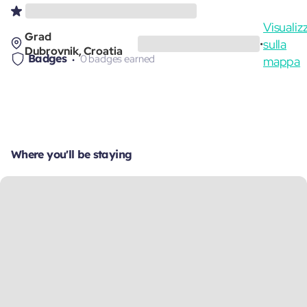
Visualiz
Grad
sulla
•
Dubrovnik, Croatia
Badges
0 badges earned
mappa
Where you'll be staying