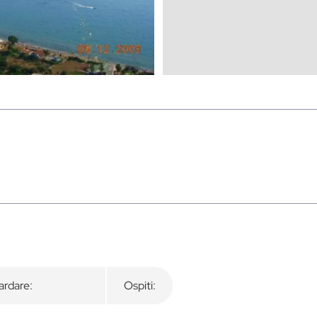
rdare:
Ospiti: