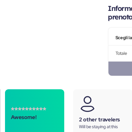
Informa
prenot
Scegli l
Totale
Awesome!
2 other travelers
Will be staying at this