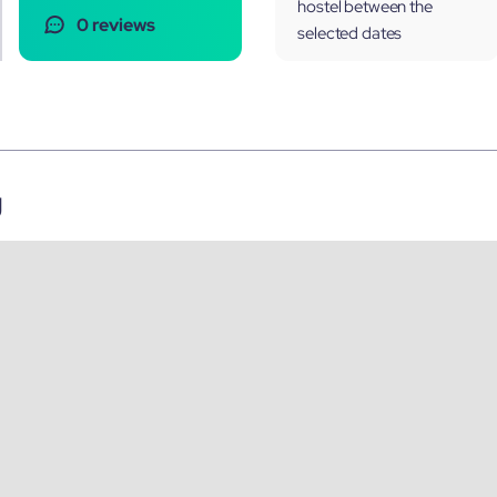
hostel between the
0 reviews
selected dates
g