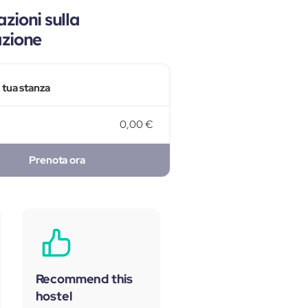
zioni sulla
azione
a tua stanza
0,00 €
Prenota ora
Recommend this
hostel