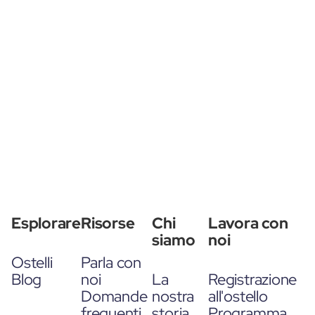
Esplorare
Risorse
Chi
Lavora con
siamo
noi
Ostelli
Parla con
Blog
noi
La
Registrazione
Domande
nostra
all'ostello
frequenti
storia
Programma