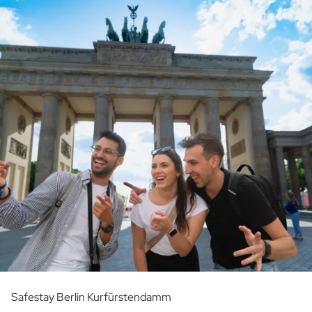
Safestay Berlin Kurfürstendamm