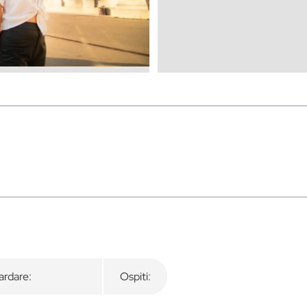
rdare:
Ospiti: