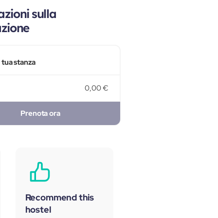
zioni sulla
azione
a tua stanza
0,00 €
Prenota ora
Recommend this
hostel