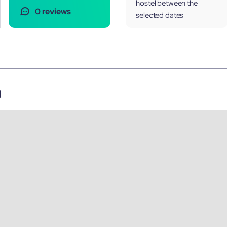
hostel between the
0 reviews
selected dates
g