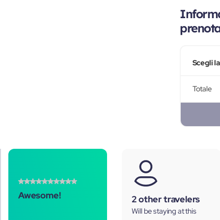
Informa
prenot
Scegli l
Totale
Awesome!
2 other travelers
Will be staying at this