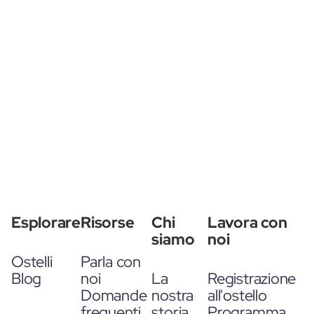
Esplorare
Risorse
Chi
Lavora con
siamo
noi
Ostelli
Parla con
Blog
noi
La
Registrazione
Domande
nostra
all'ostello
frequenti
storia
Programma