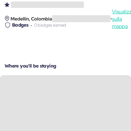
Visualiz
sulla
Medellín, Colombia
•
Badges
0 badges earned
mappa
Where you'll be staying