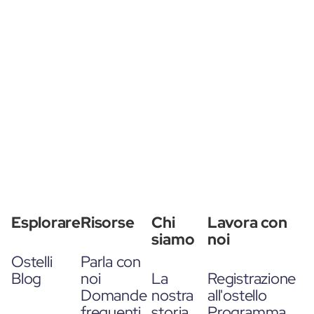
Esplorare
Risorse
Chi
Lavora con
siamo
noi
Ostelli
Parla con
Blog
noi
La
Registrazione
Domande
nostra
all'ostello
frequenti
storia
Programma