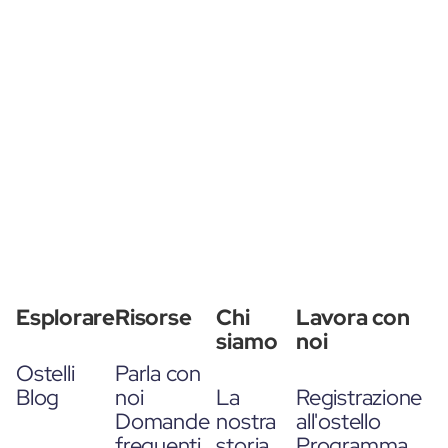
Esplorare
Risorse
Chi
Lavora con
siamo
noi
Ostelli
Parla con
Blog
noi
La
Registrazione
Domande
nostra
all'ostello
frequenti
storia
Programma