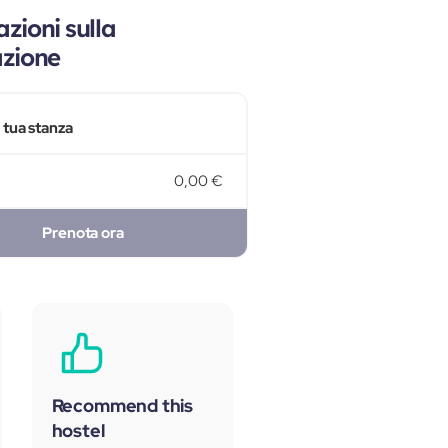
zioni sulla
azione
a tua stanza
0,00 €
Prenota ora
Recommend this
hostel