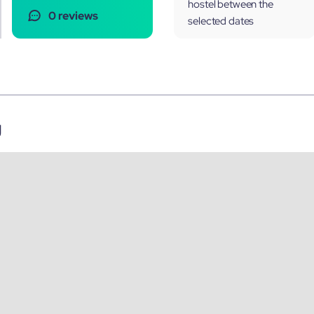
hostel between the
0 reviews
selected dates
g