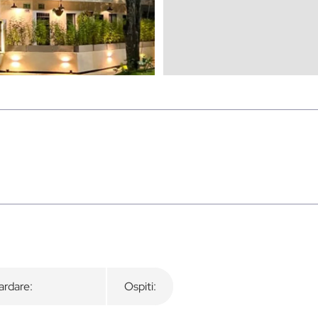
rdare:
Ospiti: