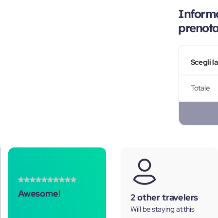
Informa
prenot
Scegli l
Totale
Awesome!
2 other travelers
Will be staying at this