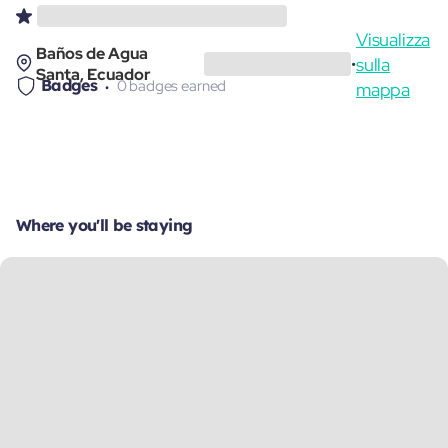
Visualizza
Baños de Agua
sulla
•
Santa, Ecuador
Badges
0 badges earned
mappa
Where you'll be staying