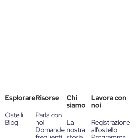
Esplorare
Risorse
Chi
Lavora con
siamo
noi
Ostelli
Parla con
Blog
noi
La
Registrazione
Domande
nostra
all'ostello
frequenti
storia
Programma