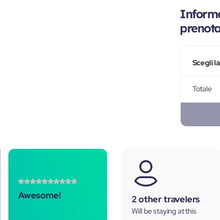
Informa
prenot
Scegli l
Totale
Awesome!
2 other travelers
Will be staying at this