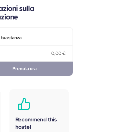
zioni sulla
azione
a tua stanza
0,00 €
Prenota ora
Recommend this
hostel