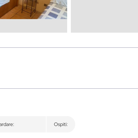
rdare:
Ospiti: