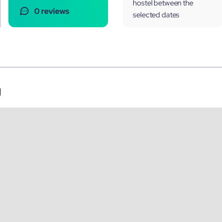
hostel between the
0 reviews
selected dates
g