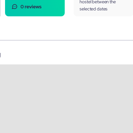
hostel between the
0 reviews
selected dates
g