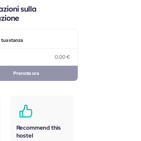
zioni sulla
azione
a tua stanza
0,00 €
Prenota ora
Recommend this
hostel