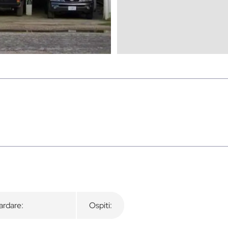
rdare:
Ospiti: