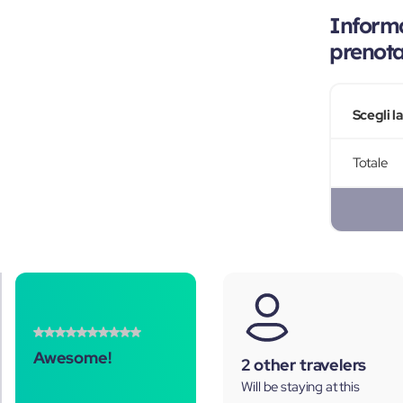
Informa
prenot
Scegli l
Totale
Awesome!
2 other travelers
Will be staying at this