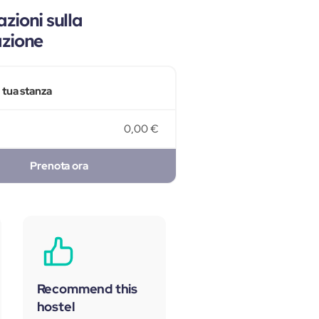
zioni sulla
azione
a tua stanza
0,00 €
Prenota ora
Recommend this
hostel