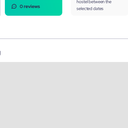
hostel between the
0 reviews
selected dates
g