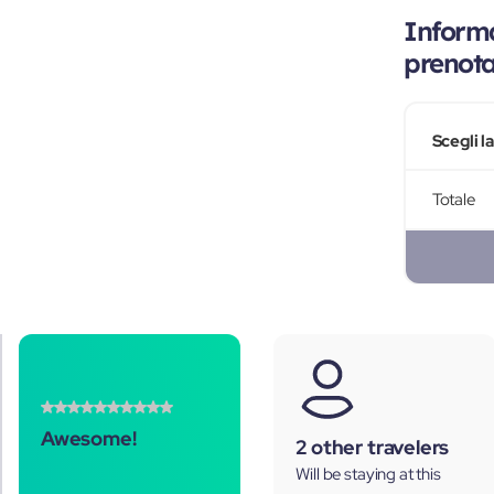
Informa
prenot
Scegli l
Totale
Awesome!
2 other travelers
Will be staying at this