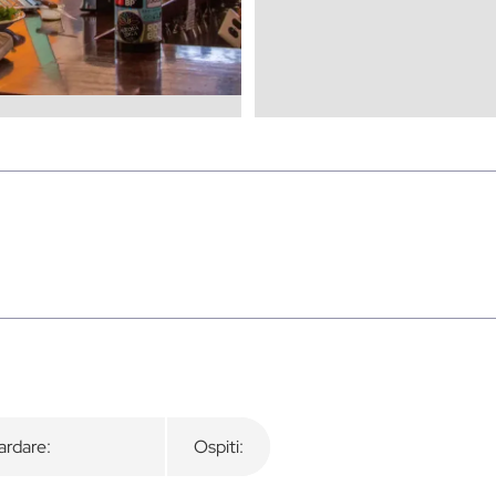
rdare:
Ospiti: