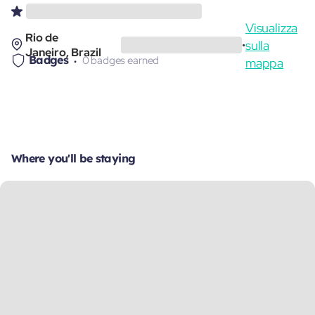
Visualizza
Rio de
sulla
•
Janeiro, Brazil
Badges
0 badges earned
mappa
Where you'll be staying