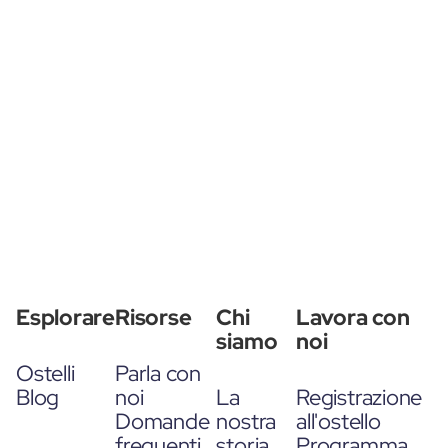
Esplorare
Risorse
Chi
Lavora con
siamo
noi
Ostelli
Parla con
Blog
noi
La
Registrazione
Domande
nostra
all'ostello
frequenti
storia
Programma