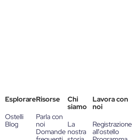
Esplorare
Risorse
Chi
Lavora con
siamo
noi
Ostelli
Parla con
Blog
noi
La
Registrazione
Domande
nostra
all'ostello
frequenti
storia
Programma