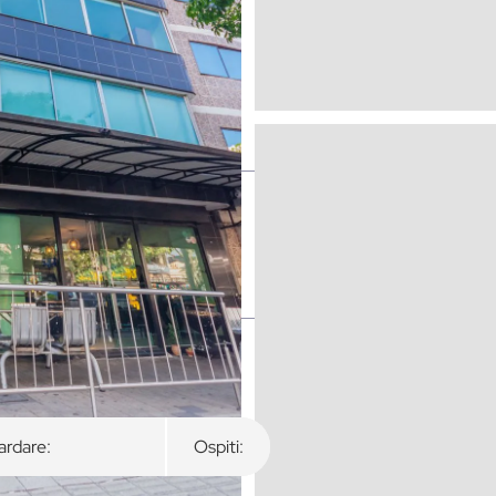
rdare:
Ospiti: