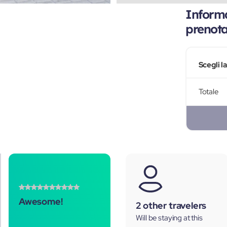
Informa
prenot
Scegli l
Totale
Awesome!
2 other travelers
Will be staying at this