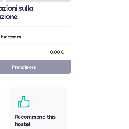
zioni sulla
azione
a tua stanza
0,00 €
Prenota ora
Recommend this
hostel