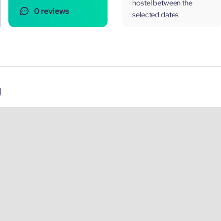
hostel between the
0 reviews
selected dates
g