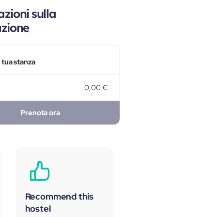
zioni sulla
azione
a tua stanza
0,00 €
Prenota ora
Recommend this
hostel