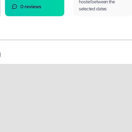
hostel between the
0 reviews
selected dates
g