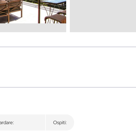
rdare:
Ospiti: