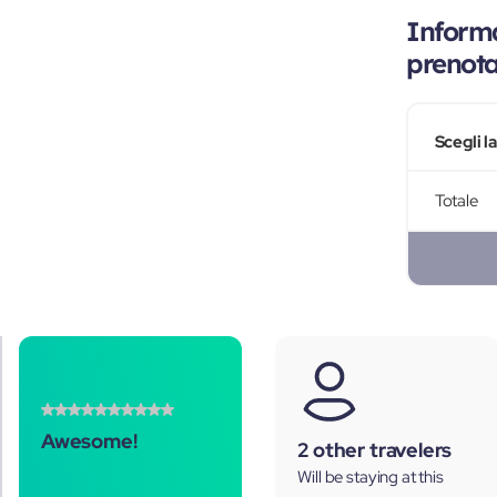
Informa
prenot
Scegli l
Totale
Awesome!
2 other travelers
Will be staying at this