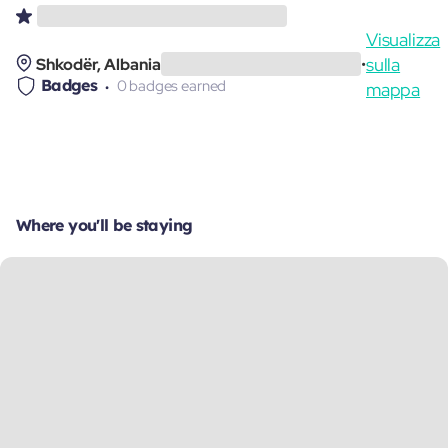
Visualizza
sulla
Shkodër, Albania
•
Badges
0 badges earned
mappa
Where you'll be staying