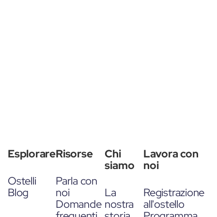
Esplorare
Risorse
Chi
Lavora con
siamo
noi
Ostelli
Parla con
Blog
noi
La
Registrazione
Domande
nostra
all'ostello
frequenti
storia
Programma