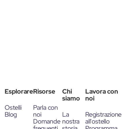
Esplorare
Risorse
Chi
Lavora con
siamo
noi
Ostelli
Parla con
Blog
noi
La
Registrazione
Domande
nostra
all'ostello
frequenti
storia
Programma