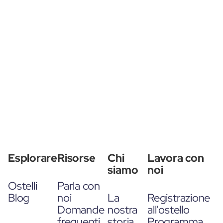
Esplorare
Risorse
Chi
Lavora con
siamo
noi
Ostelli
Parla con
Blog
noi
La
Registrazione
Domande
nostra
all'ostello
frequenti
storia
Programma