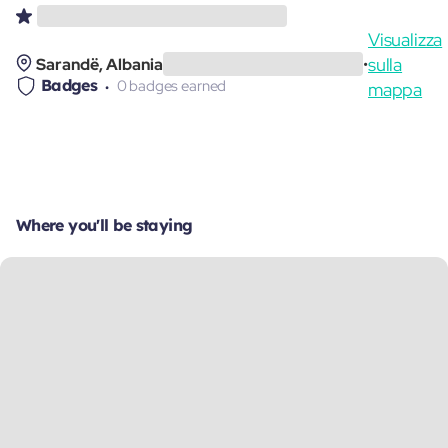
Visualizza
sulla
Sarandë, Albania
•
Badges
0 badges earned
mappa
Where you'll be staying