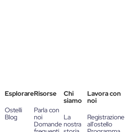
Esplorare
Risorse
Chi
Lavora con
siamo
noi
Ostelli
Parla con
Blog
noi
La
Registrazione
Domande
nostra
all'ostello
frequenti
storia
Programma