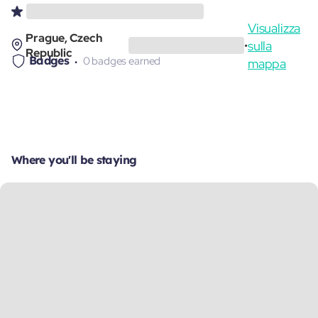
Visualizza
Prague, Czech
sulla
•
Republic
Badges
0 badges earned
mappa
Where you'll be staying