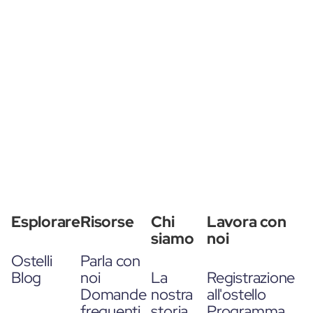
Esplorare
Risorse
Chi
Lavora con
siamo
noi
Ostelli
Parla con
Blog
noi
La
Registrazione
Domande
nostra
all'ostello
frequenti
storia
Programma