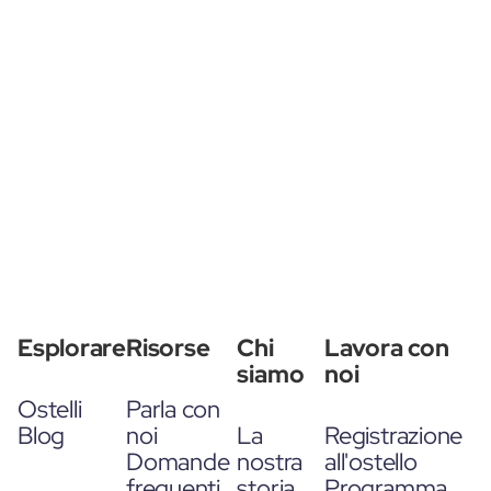
Esplorare
Risorse
Chi
Lavora con
siamo
noi
Ostelli
Parla con
Blog
noi
La
Registrazione
Domande
nostra
all'ostello
frequenti
storia
Programma