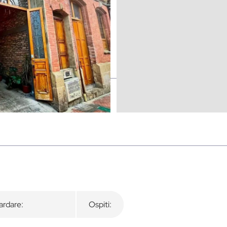
rdare:
Ospiti: