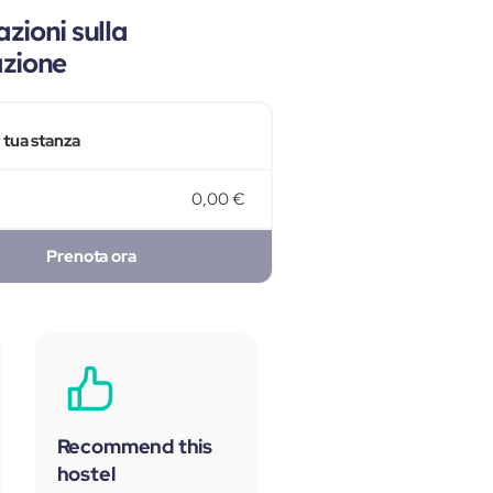
zioni sulla
azione
a tua stanza
0,00 €
Prenota ora
Recommend this
hostel