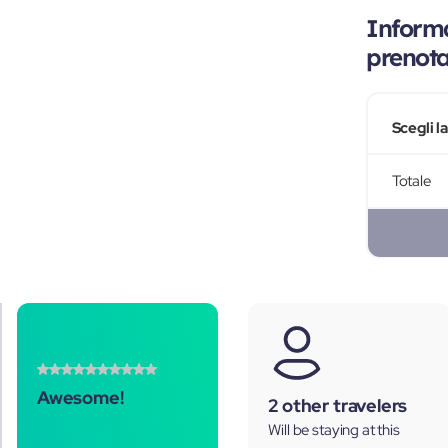
Informa
prenot
Scegli l
Totale
Awesome!
2 other travelers
Will be staying at this