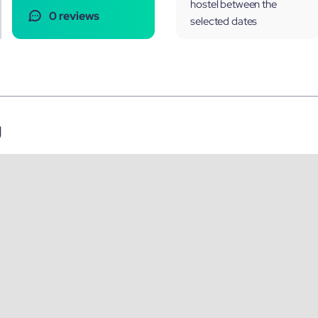
hostel between the
0 reviews
selected dates
g